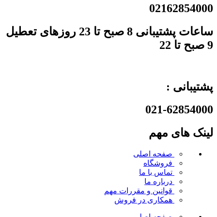
02162854000
ساعات پشتیبانی 8 صبح تا 23 روزهای تعطیل
9 صبح تا 22
پشتیبانی :
021-62854000
لینک های مهم
صفحه اصلی
فروشگاه
تماس با ما
درباره ما
قوانین و مقررات
مهم
همکاری در فروش
صفحه اصلی