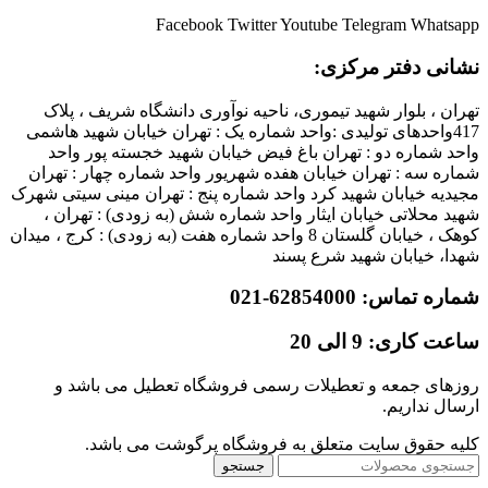
Facebook
Twitter
Youtube
Telegram
Whatsapp
نشانی دفتر مرکزی:
تهران ، بلوار شهید تیموری، ناحیه نوآوری دانشگاه شریف ، پلاک
417واحدهای تولیدی :واحد شماره یک : تهران خیابان شهید هاشمی
واحد شماره دو : تهران باغ فیض خیابان شهید خجسته پور واحد
شماره سه : تهران خیابان هفده شهریور واحد شماره چهار : تهران
مجیدیه خیابان شهید کرد واحد شماره پنج : تهران مینی سیتی شهرک
شهید محلاتی خیابان ایثار واحد شماره شش (به زودی) : تهران ،
کوهک ، خیابان گلستان 8 واحد شماره هفت (به زودی) : کرج ، میدان
شهدا، خیابان شهید شرع پسند
شماره تماس: 62854000-021
ساعت کاری: 9 الی 20
روزهای جمعه و تعطیلات رسمی فروشگاه تعطیل می باشد و
ارسال نداریم.
کلیه حقوق سایت متعلق به فروشگاه پرگوشت می باشد.
جستجو