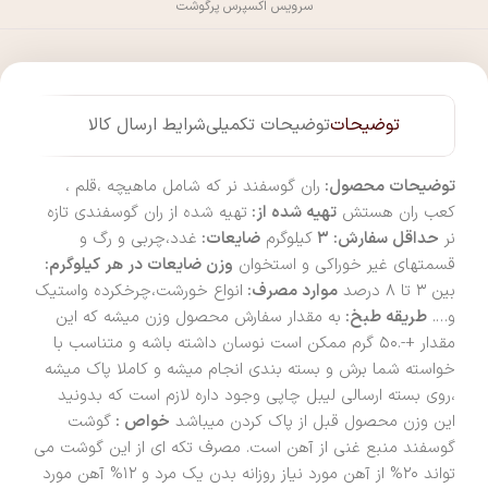
سرویس اکسپرس پرگوشت
توضیحات
توضیحات تکمیلی
شرایط ارسال کالا
توضیحات محصول:
ران گوسفند نر که شامل ماهیچه ،قلم ،
کعب ران هستش
تهیه شده از:
تهیه شده از ران گوسفندی تازه
نر
حداقل سفارش: ۳
کیلوگرم
ضایعات:
غدد،چربی و رگ و
قسمتهای غیر خوراکی و استخوان
وزن ضایعات در هر کیلوگرم:
بین ۳ تا ۸ درصد
موارد مصرف:
انواع خورشت،چرخکرده واستیک
و….
طریقه طبخ:
به مقدار سفارش محصول وزن میشه که این
مقدار +-.۵۰ گرم ممکن است نوسان داشته باشه و متناسب با
خواسته شما برش و بسته بندی انجام میشه و کاملا پاک میشه
،روی بسته ارسالی لیبل چاپی وجود داره لازم است که بدونید
این وزن محصول قبل از پاک کردن میباشد
خواص :
گوشت
گوسفند منبع غنی از آهن است. مصرف تکه ای از این گوشت می
تواند ۲۰% از آهن مورد نیاز روزانه بدن یک مرد و ۱۲% آهن مورد