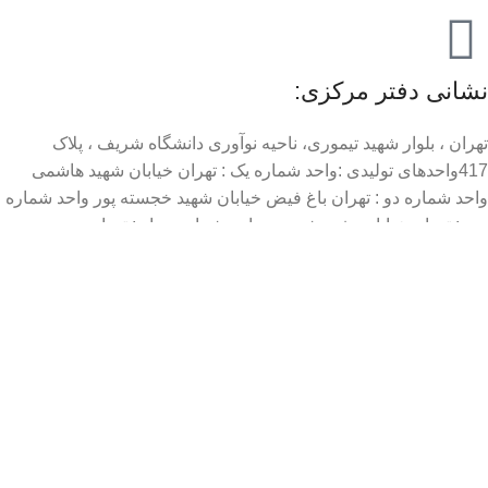
نشانی دفتر مرکزی:
تهران ، بلوار شهید تیموری، ناحیه نوآوری دانشگاه شریف ، پلاک
417واحدهای تولیدی :واحد شماره یک : تهران خیابان شهید هاشمی
واحد شماره دو : تهران باغ فیض خیابان شهید خجسته پور واحد شماره
سه : تهران خیابان هفده شهریور واحد شماره چهار : تهران مجیدیه
خیابان شهید کرد واحد شماره پنج : تهران مینی سیتی شهرک شهید
محلاتی خیابان ایثار واحد شماره شش (به زودی) : تهران ، کوهک ،
خیابان گلستان 8 واحد شماره هفت (به زودی) : کرج ، میدان شهدا،
خیابان شهید شرع پسند