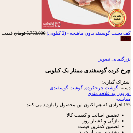
کف دست گوسفند بدون ماهیچه - (2 کیلویی)
5,753,000
تومان
قیمت اصلی: 3,000
-25%
بزرگنمایی تصویر
چرخ کرده گوسفندی ممتاز یک کیلویی
اشتراک گذاری:
دسته:
گوشت چرخکرده
,
گوشت گوسفندی
افزودن به علاقه مندی
مقایسه
155
افرادی که هم اکنون این محصول را بازدید می کنند
تضمین اصالت و کیفیت کالا
تازگی و کشتار روز
تضمین کمترین قیمت
پشتیبانی پس از خرید