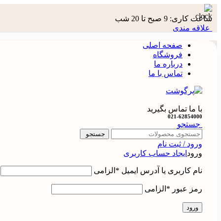
ساعت کاری: 9 صبح تا 20 شب
علاقه مندی
صفحه اصلی
فروشگاه
درباره ما
تماس با ما
با ما تماس بگیرید
021-62854000
جستجو
جستجو
ورود / ثبت نام
ورود
ایجاد حساب کاربری
نام کاربری یا آدرس ایمیل
*
الزامی
رمز عبور
*
الزامی
ورود