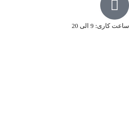
ساعت کاری: 9 الی 20
روزهای جمعه و تعطیلات رسمی فروشگاه تعطیل می باشد و ارسال
نداریم.
کلیه حقوق سایت متعلق به فروشگاه پرگوشت می باشد.
همبرگر ویژه پرگوشت (600 گرم)
943,000
تومان
2,100,000
تومان
افزودن به سبد خرید