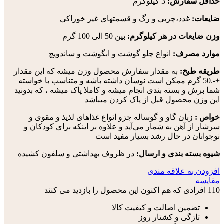
حداقل سفارش:
3 کیلوگرم
ضایعات:
غدد،چربی و رگ و قسمتهای غیر خوراکی
وزن ضایعات در هر کیلوگرم:
بین 50 الی 100 گرم
موارد مصرف:
انواع چلو گوشت و ابگوشت و ساندویچ
طریقه طبخ:
به مقدار سفارش محصول وزن میشه که این مقدار
+-.50 گرم ممکن است نوسان داشته باشه و متناسب با خواسته
شما برش و بسته بندی انجام میشه و کاملا پاک میشه ، که بدونید
این وزن محصول قبل از پاک کردن میباشد
خواص :
زبان گاو و گوساله جزو انواع غذاهای لذیذ و مقوی و
سرشار از آهن به شمار می‌آید و علاوه بر اینکه برای کودکان و
نوجوانان در حال رشد بسیار مفید است
شیوه بسته بندی و ارسال:
در ظروف بهداشتی و سلفون کشیده
افزودن به علاقه مندی
مقایسه
110
افرادی که هم اکنون این محصول را بازدید می کنند
تضمین اصالت و کیفیت کالا
تازگی و کشتار روز