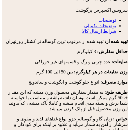
سرویس اکسپرس پرگوشت
توضیحات
توضیحات تکمیلی
شرایط ارسال کالا
تهیه شده از:
تهیه شده از مرغوب ترین گوساله نر کشتار روزتهران
حداقل سفارش:
3 کیلوگرم
ضایعات:
غدد،چربی و رگ و قسمتهای غیر خوراکی
وزن ضایعات در هر کیلوگرم:
بین 50 الی 100 گرم
موارد مصرف:
انواع چلو گوشت و ابگوشت و ساندویچ
طریقه طبخ:
به مقدار سفارش محصول وزن میشه که این مقدار
+-.50 گرم ممکن است نوسان داشته باشه و متناسب با خواسته
شما برش و بسته بندی انجام میشه و کاملا پاک میشه ، که بدونید
این وزن محصول قبل از پاک کردن میباشد
خواص :
زبان گاو و گوساله جزو انواع غذاهای لذیذ و مقوی و
سرشار از آهن به شمار می‌آید و علاوه بر اینکه برای کودکان و
نوجوانان در حال رشد بسیار مفید است