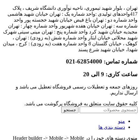
تهران ، بلوار شهید تیموری، ناحیه نوآوری دانشگاه شریف ، پلاک
417واحدهای تولیدی :واحد شماره یک : تهران خیابان شهید هاشمی
واحد شماره دو : تهران باغ فیض خیابان شهید خجسته پور واحد
شماره سه : تهران خیابان هفده شهریور واحد شماره چهار : تهران
مجیدیه خیابان شهید کرد واحد شماره پنج : تهران مینی سیتی شهرک
شهید محلاتی خیابان ایثار واحد شماره شش (به زودی) : تهران ،
کوهک ، خیابان گلستان 8 واحد شماره هفت (به زودی) : کرج ، میدان
شهدا، خیابان شهید شرع پسند
شماره تماس: 62854000-021
ساعت کاری: 9 الی 20
روزهای جمعه و تعطیلات رسمی فروشگاه تعطیل می باشد و
ارسال نداریم.
کلیه حقوق سایت متعلق به فروشگاه پرگوشت می باشد.
جستجو
منو
دسته بندی ها
منوی دسته های خود را در Header builder -> Mobile -> Mobile