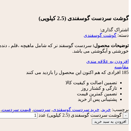
گوشت سردست گوسفندی (2.5 کیلویی)
اشتراک گذاری:
دسته:
گوشت گوسفندی
توضیحات محصول:
سردست گوسفند نر که شامل ماهیچه ،قلم ، دن
خورشتی و آبگوشتی می باشد.
افزودن به علاقه مندی
مقایسه
185
افرادی که هم اکنون این محصول را بازدید می کنند
تضمین اصالت و کیفیت کالا
تازگی و کشتار روز
تضمین کمترین قیمت
پشتیبانی پس از خرید
برچسب:
خرید
,
خرید سردست گوسفندی
,
سردست
,
قیمت سردست
,
گوشت سردست گوسفندی (2.5 کیلویی) عدد
افزودن به سبد خرید