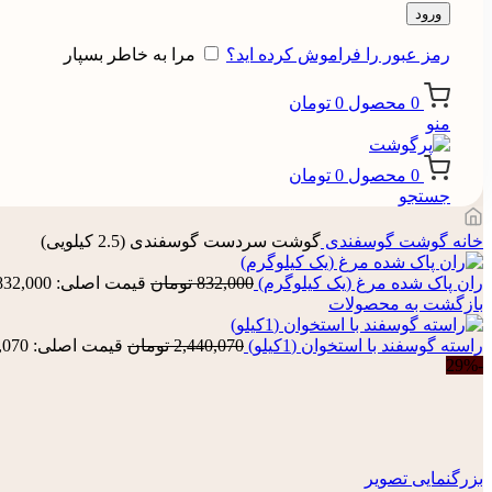
ورود
رمز عبور را فراموش کرده اید؟
مرا به خاطر بسپار
0
محصول
0
تومان
منو
0
محصول
0
تومان
جستجو
خانه
گوشت گوسفندی
گوشت سردست گوسفندی (2.5 کیلویی)
ران پاک شده مرغ (یک کیلوگرم)
832,000
تومان
قیمت اصلی: 832,000 تومان بود.
بازگشت به محصولات
راسته گوسفند با استخوان (1کیلو)
2,440,070
تومان
قیمت اصلی: 2,440,070 تومان بود.
-29%
بزرگنمایی تصویر