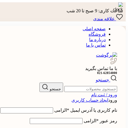
ساعت کاری: 9 صبح تا 20 شب
علاقه مندی
صفحه اصلی
فروشگاه
درباره ما
تماس با ما
با ما تماس بگیرید
021-62854000
جستجو
جستجو
ورود / ثبت نام
ورود
ایجاد حساب کاربری
نام کاربری یا آدرس ایمیل
*
الزامی
رمز عبور
*
الزامی