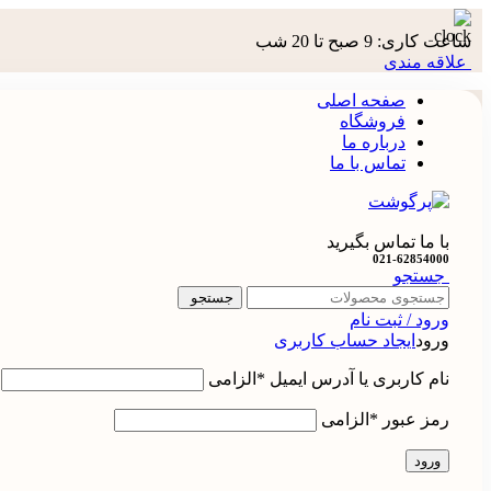
ساعت کاری: 9 صبح تا 20 شب
علاقه مندی
صفحه اصلی
فروشگاه
درباره ما
تماس با ما
با ما تماس بگیرید
021-62854000
جستجو
جستجو
ورود / ثبت نام
ورود
ایجاد حساب کاربری
نام کاربری یا آدرس ایمیل
*
الزامی
رمز عبور
*
الزامی
ورود